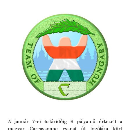
A január 7-ei határidőig 8 pályamű érkezett a
magyar Carcassonne csapat új logójára kiírt