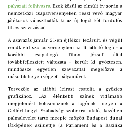
pályázati felhívásra
.
Ezek közül az elmúlt év során a
nemzetközi csapatversenyeken részt vevő magyar
játékosok választhatták ki az új logót két fordulós
titkos szavazással.
A szavazás január 21-én éjfélkor lezárult, és végül
rendkívül szoros versenyben az itt látható logó – a
korábbi csapatlogó Tihon József által
továbbfejlesztett változata – került ki győztesen,
mindössze egyetlen szavazattal megelőzve a
második helyen végzett pályaművet.
T
ervezője az alábbi leírást csatolta a győztes
grafikához:
„
Az élénkebb színek vidámabb
megjelenést kölcsönöznek a logónak, melyen a
Gellért-hegyi Szabadság-szoborra utaló, kezében
pálmalevelet tartó meeple mögött Budapest dunai
látképének sziluettje (a Parlament és a Bazilika