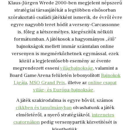
Klaus-Jürgen Wrede 2000-ben megjelent népszerű
stratégiai társasjátékát a legtöbben elsősorban
szórakoztató családi játékként ismerik, de évről évre
egyre nagyobb teret hódít a verseny-Carcassonne
is, főleg a kétszemélyes, kiegészítők nélküli
formátumban. A játékosok a hagyományos
„
élő
”
bajnokságok mellett immár számtalan online
versenyen is megmérkőzhetnek egymással, ezek
közül a legjelentősebb esemény az évente
megrendezett esseni
világbajnokság
, valamint a
Board Game Arena felületén lebonyolított
Bajnokok
Ligája
,
MSO Grand Prix
, illetve az
online csapat
világ- és Európa-bajnokság
.
A játék szakirodalma is egyre bővül, sz
ámos
cikkben és tanulmányban
olvashatunk a játék
elméletéről, a nyerő stratégiákról,
internetes
csatornákon
pedig versenypartik közvetítését is
követhetjük.