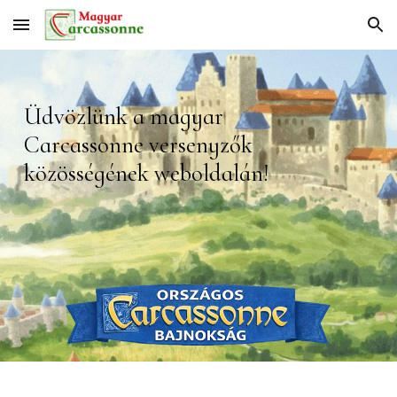
Skip to main content
Skip to navigation
Üdv
özlünk a magyar
Carcassonne versenyzők
közösségének weboldalán!