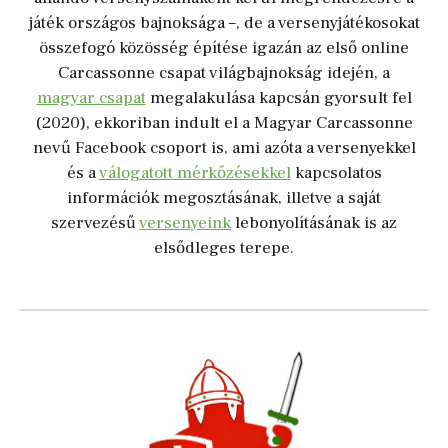
játék országos bajnoksága –, de
a versenyjátékosokat
összefogó közösség építése igaz
án
az első online
Carcassonne csapat világbajnokság idején, a
magyar csapat
mega
lakulása kapcsán
gyorsult fel
(2020), ekkor
iban
indult el
a Magyar Carcassonne
nevű Facebook csoport is, ami azóta a versenyekkel
és
a
válogatott mérkőzésekkel
kapcsolatos
információk megosztásának
, illetve
a saját
szervezésű
versenyeink
lebonyolításának is az
elsődleges terepe.