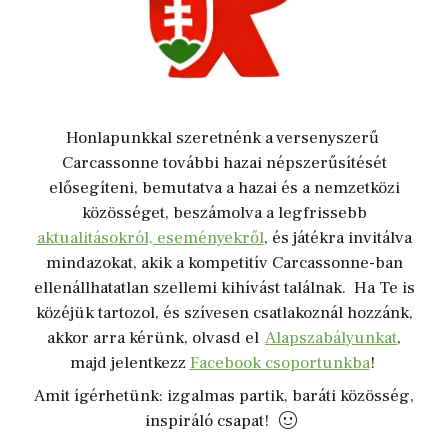
Honlapunkkal szeretnénk a versenyszerű
Carcassonne további hazai népszerűsítését
elősegíteni, bemutatva a hazai és a nemzetközi
közösséget, beszámolva a legfrissebb
aktualitásokról, eseményekről
, és játékra invitálva
mindazokat, akik a kompetitív Carcassonne-ban
ellenállhatatlan szellemi kihívást találnak. Ha Te is
közéjük tartozol, és szívesen csatlakoznál hozzánk,
akkor arra kérünk, olvasd el
Alapszabályunkat
,
majd jelentkezz
Facebook csoportunkba
!
Amit ígérhetünk: izgalmas partik, baráti közösség,
inspiráló csapat!
🙂