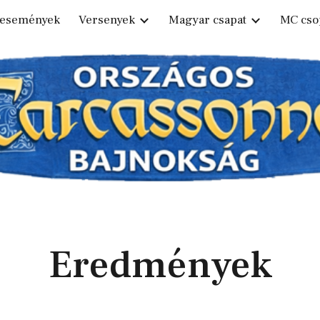
 események
Versenyek
Magyar csapat
MC cso
ip to main content
Skip to navigat
Eredmények