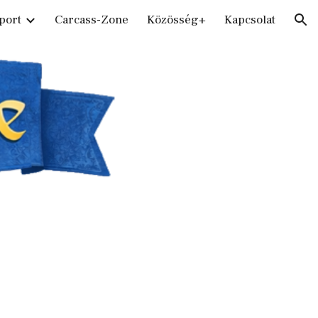
port
Carcass-Zone
Közösség+
Kapcsolat
ion