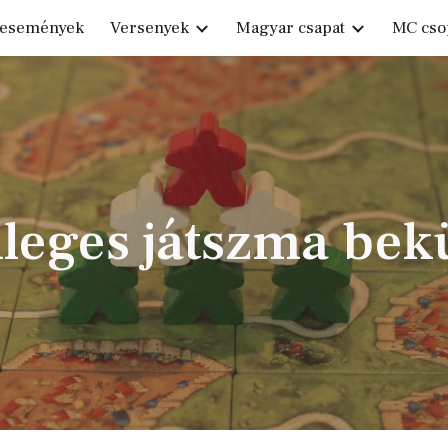
 események
Versenyek
Magyar csapat
MC cso
ip to main content
Skip to navigat
leges játszma bek