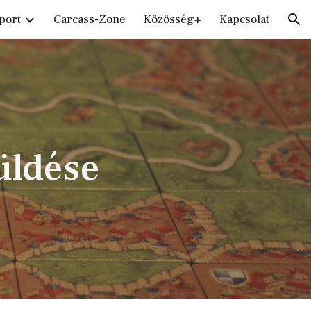
port
Carcass-Zone
Közösség+
Kapcsolat
ion
üldése